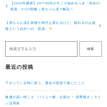
投
【2025年最新】20〜30代が今こそ始めるべき「攻めの
稿
投資」3つの戦略｜寅ちゃん流で解説！
ナ
【寅ちゃん流】政権も時代も変わるけど、頼れるのは資
ビ
格という自分への「投資」
ゲ
ー
検索
シ
ョ
最近の投稿
ン
下がっている時に拾う。最近の投資で感じたこと
株価が高い時こそ「バリュー株」を探せ — 四季報オンライ
ン活用術