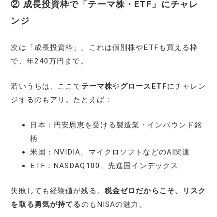
② 成長投資枠で「テーマ株・ETF」にチャレ
ンジ
次は「成長投資枠」。これは個別株やETFも買える枠
で、年240万円まで。
若いうちは、ここで
テーマ株
や
グロースETF
にチャレン
ジするのもアリ。たとえば：
日本：円安恩恵を受ける製造業・インバウンド銘
柄
米国：NVIDIA、マイクロソフトなどのAI関連
ETF：NASDAQ100、先進国インデックス
失敗しても経験値が残る。
税金ゼロだからこそ、リスク
を取る勇気が持てる
のもNISAの魅力。