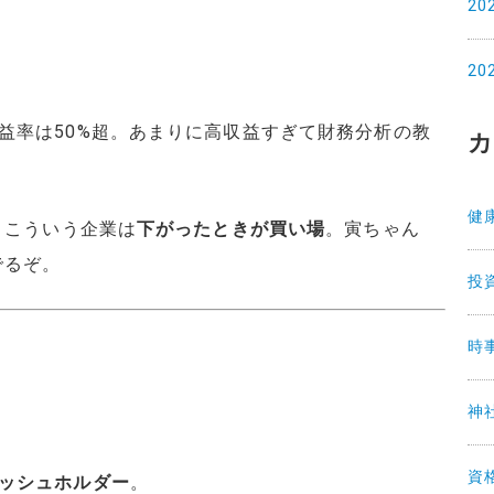
20
20
益率は50%超。あまりに高収益すぎて財務分析の教
カ
健
、こういう企業は
下がったときが買い場
。寅ちゃん
でるぞ。
投
時
）
神
資
ッシュホルダー
。