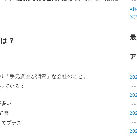
A
管
最
とは？
ア
り「手元資金が潤沢」な会社のこと。
20
っている：
20
が多い
金経営
20
してプラス
20