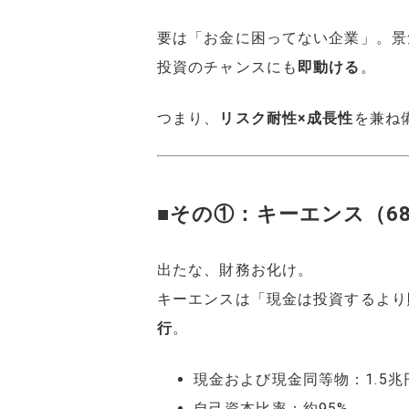
要は「お金に困ってない企業」。景
投資のチャンスにも
即動ける
。
つまり、
リスク耐性×成長性
を兼ね
■その①：キーエンス（68
出たな、財務お化け。
キーエンスは「現金は投資するより
行
。
現金および現金同等物：1.5兆
自己資本比率：約95%