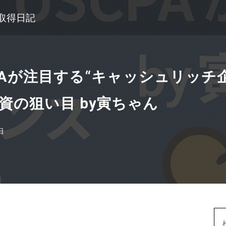
格取得日記
CPAが注目する“キャッシュリッチ
資の狙い目 by寅ちゃん
日