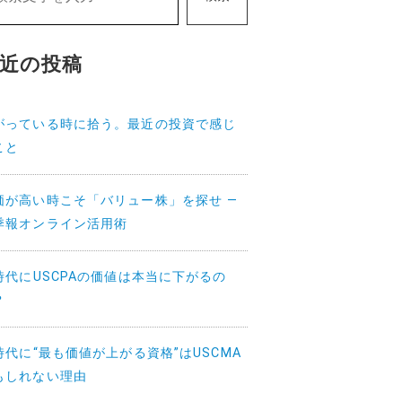
近の投稿
がっている時に拾う。最近の投資で感じ
こと
価が高い時こそ「バリュー株」を探せ —
季報オンライン活用術
I時代にUSCPAの価値は本当に下がるの
？
I時代に“最も価値が上がる資格”はUSCMA
もしれない理由