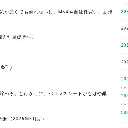
20
気が悪くても倒れないし、M&Aや自社株買い、新規
20
備えた超優等生。
20
20
61）
20
貯めろ」とばかりに、バランスシートが
もはや銀
20
20
円超（2025年3月期）