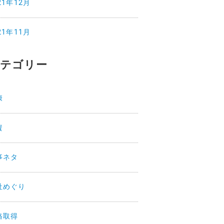
21年12月
21年11月
テゴリー
康
資
事ネタ
社めぐり
格取得