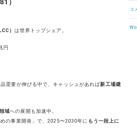
81）
コ
Wo
CC）
は世界トップシェア。
兆円
子部品需要が伸びる中で、キャッシュがあれば
新工場建
領域
への展開も加速中。
めの事業開発」で、2025〜2030年に
もう一段上に