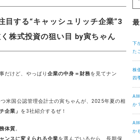
Aが注目する“キャッシュリッチ企業”3
最
く株式投資の狙い目 by寅ちゃん
下
た
株
事だけど、やっぱり
企業の中身＝財務
を見てナン
四
A
かつ米国公認管理会計士の寅ちゃんが、2025年夏の相
か
チ企業」
を3社紹介するぜ！
A
務体質
。
か
ャンスに変えられる企業
を選んでいるから、長期保