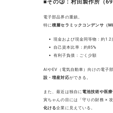
■その③：村田製作所（69
電子部品界の重鎮。
特に
積層セラミックコンデンサ（ML
現金および現金同等物：約1.2
自己資本比率：約85%
有利子負債：ごく少額
AIやEV（電気自動車）向けの電
設・増産対応
ができる。
また、最近は独自に
電池技術や医療
寅ちゃんの目には「守りの財務 × 攻
化ける
企業に見えている。