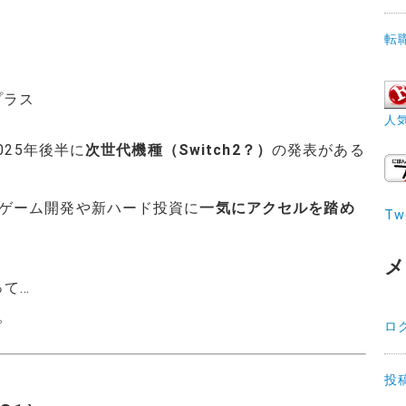
転
プラス
人
025年後半に
次世代機種（Switch2？）
の発表がある
ゲーム開発や新ハード投資に
一気にアクセルを踏め
Tw
メ
って…
。
ロ
投