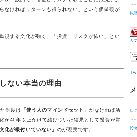
らなければリターンも得られない」という価値観が
転
重視する文化が強く、「投資＝リスクが怖い」とい
人
Tw
及しない本当の理由
メ
った制度は
「使う人のマインドセット」
がなければ活
ロ
化が40年以上かけて結びついた結果として投資が常
投
文化が根付いていない」
のが現実です。