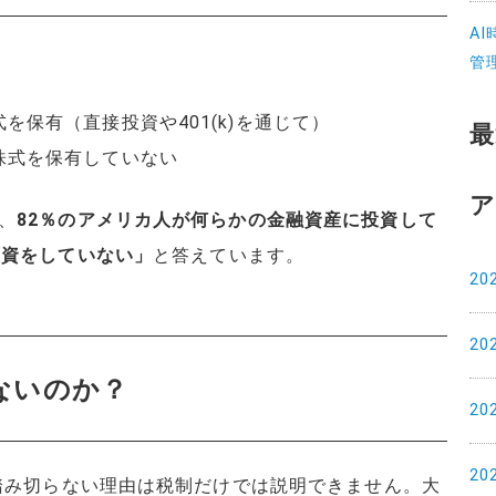
A
管
を保有（直接投資や401(k)を通じて）
最
株式を保有していない
ア
、
82％のアメリカ人が何らかの金融資産に投資して
投資をしていない」
と答えています。
20
20
ないのか？
20
20
に踏み切らない理由は税制だけでは説明できません。大