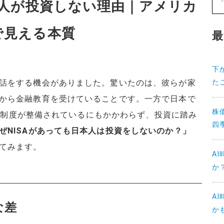
本人が投資しない理由｜アメリカ
で見える本質
最
下
た
話をする機会がありました。驚いたのは、彼らが家
から金融教育を受けていることです。一方で日本で
株
制優遇制度が整備されているにもかかわらず、投資に踏み
四
ぜNISAがあっても日本人は投資をしないのか？」
てみます。
A
か
A
な差
か