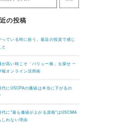
近の投稿
がっている時に拾う。最近の投資で感じ
こと
価が高い時こそ「バリュー株」を探せ —
季報オンライン活用術
I時代にUSCPAの価値は本当に下がるの
？
I時代に“最も価値が上がる資格”はUSCMA
もしれない理由