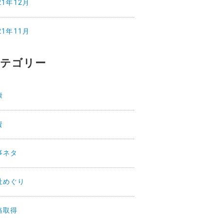
21年12月
21年11月
テゴリー
康
資
事ネタ
社めぐり
格取得