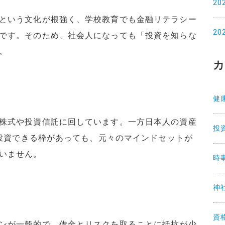
20
という文化が根強く、学校教育でも金融リテラシー
20
です。そのため、社会人になっても「投資を知らな
。
カ
健
株式や投資信託に回しています。一方日本人の資産
投
で投資できる枠があっても、元々のマインドセットが
いません。
時
神
資
ンが一般的で、借金とリスクを取ることに抵抗が少