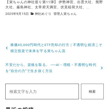
【寅ちゃんの神社巡り第11弾】 伊勢神宮、出雲大社、熊野
大社、厳島神社、太宰府天満宮、伏見稲荷大社、...
2025年9月15日
神社めぐり
管理人寅ちゃん
投
株価45,000円時代とETF売却の行方｜不透明な経済こそ
稿
積立投資で未来を守る寅ちゃん流
ナ
不安だから、資格を取る。 ──AI・増税・不透明な時代
ビ
を“自分の力”で生き抜く方法
ゲ
ー
検索
シ
ョ