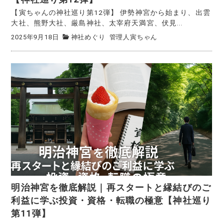
【寅ちゃんの神社巡り第12弾】 伊勢神宮から始まり、出雲
大社、熊野大社、厳島神社、太宰府天満宮、伏見...
2025年9月18日
神社めぐり
管理人寅ちゃん
明治神宮を徹底解説｜再スタートと縁結びのご
利益に学ぶ投資・資格・転職の極意【神社巡り
第11弾】