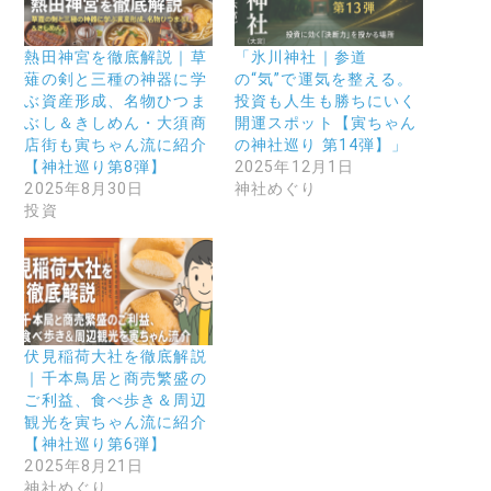
熱田神宮を徹底解説｜草
「氷川神社｜参道
薙の剣と三種の神器に学
の“気”で運気を整える。
ぶ資産形成、名物ひつま
投資も人生も勝ちにいく
ぶし＆きしめん・大須商
開運スポット【寅ちゃん
店街も寅ちゃん流に紹介
の神社巡り 第14弾】」
【神社巡り第8弾】
2025年12月1日
2025年8月30日
神社めぐり
投資
伏見稲荷大社を徹底解説
｜千本鳥居と商売繁盛の
ご利益、食べ歩き＆周辺
観光を寅ちゃん流に紹介
【神社巡り第6弾】
2025年8月21日
神社めぐり