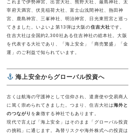
これまで伊勢神宮、出雲大社、熊野大社、厳島神社、太
宰府天満宮、伏見稲荷大社、富士山浅間神社、熱田神
宮、鹿島神宮、三峯神社、明治神宮、日光東照宮と巡っ
てきました。いよいよ第13弾は大阪の
住吉大社
です。
住吉大社は全国約2,300社ある住吉神社の総本社。大阪
を代表する大社であり、「海上安全」「商売繁盛」「金
運」のご利益で知られています。
海上安全からグローバル投資へ
古くは航海の守護神として信仰され、遣唐使や交易商人
に篤く崇められてきました。つまり、住吉大社は
海外と
のつながり
を象徴する神社でもあります。
現代で言えば「海上安全」はそのまま「グローバル投資
の挑戦」に通じます。為替リスクや海外株式への投資は